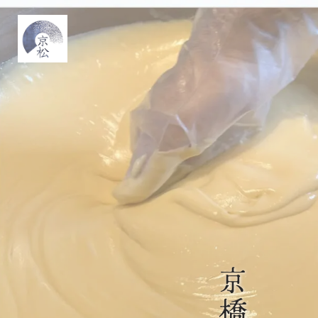
コ
ン
テ
ン
ツ
へ
ス
キ
ッ
プ
京
橋