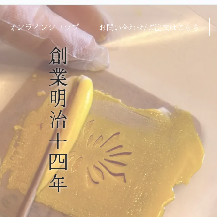
オンラインショップ
お問い合わせ/ご注文はこちら
創
業
明
治
十
四
年