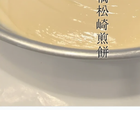
松
崎
煎
餅